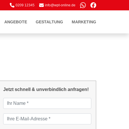
0209 12345
inf
o@w
pt
-onl
ine
.de
ANGEBOTE
GESTALTUNG
MARKETING
Jetzt schnell & unverbindlich anfragen!